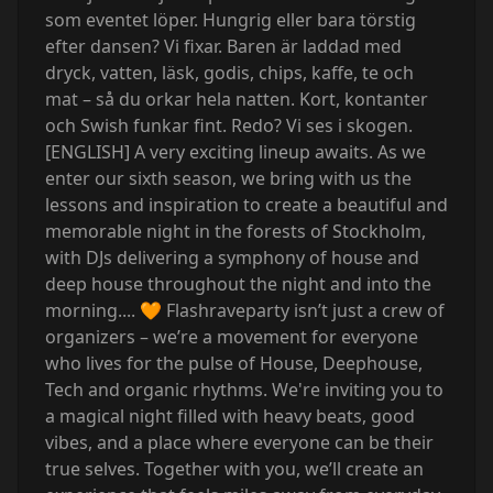
som eventet löper. Hungrig eller bara törstig
efter dansen? Vi fixar. Baren är laddad med
dryck, vatten, läsk, godis, chips, kaffe, te och
mat – så du orkar hela natten. Kort, kontanter
och Swish funkar fint. Redo? Vi ses i skogen.
[ENGLISH] A very exciting lineup awaits. As we
enter our sixth season, we bring with us the
lessons and inspiration to create a beautiful and
memorable night in the forests of Stockholm,
with DJs delivering a symphony of house and
deep house throughout the night and into the
morning.... 🧡 Flashraveparty isn’t just a crew of
organizers – we’re a movement for everyone
who lives for the pulse of House, Deephouse,
Tech and organic rhythms. We're inviting you to
a magical night filled with heavy beats, good
vibes, and a place where everyone can be their
true selves. Together with you, we’ll create an