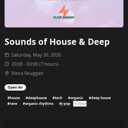
Sounds of House & Deep
Saturday, May 30, 2026
20:00
-
03:00
(
7
hours)
Stora Skuggan
Open Air
#
house
#
deephouse
#
tech
#
organic
#
deep house
#
rave
#
organic rhythms
#
j-pop
+1 more