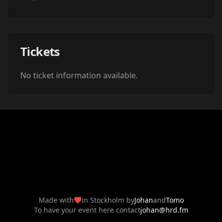
Tickets
No ticket information available.
Made with
in Stockholm by
Johan
and
Tomo
To have your event here contact
johan@hrd.fm