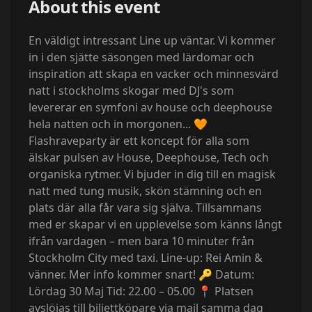
About this event
En väldigt intressant Line up väntar. Vi kommer
in i den sjätte säsongen med lärdomar och
inspiration att skapa en vacker och minnesvärd
natt i stockholms skogar med DJ's som
levererar en symfoni av house och deephouse
hela natten och in morgonen... 🧡
Flashraveparty är ett koncept för alla som
älskar pulsen av House, Deephouse, Tech och
organiska rytmer. Vi bjuder in dig till en magisk
natt med tung musik, skön stämning och en
plats där alla får vara sig själva. Tillsammans
med er skapar vi en upplevelse som känns långt
ifrån vardagen – men bara 10 minuter från
Stockholm City med taxi. Line-up: Rei Amin &
vänner. Mer info kommer snart! 🔑 Datum:
Lördag 30 Maj Tid: 22.00 – 05.00 📍 Platsen
avslöjas till biljettköpare via mail samma dag