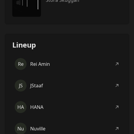
Stora Skuggan
Lineup
Re
Rei Amin
JS
JStaaf
HA
HANA
Nu
Nuville