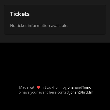
Tickets
No ticket information available.
Made with
in Stockholm by
Johan
and
Tomo
To have your event here contact
johan@hrd.fm