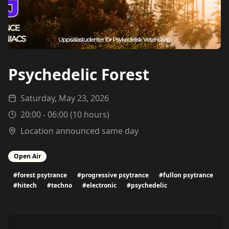
Psychedelic Forest
Saturday, May 23, 2026
20:00
-
06:00
(
10
hours)
Location announced same day
Open Air
#
forest psytrance
#
progressive psytrance
#
fullon psytrance
#
hitech
#
techno
#
electronic
#
psychedelic