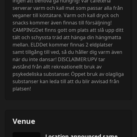
ingen att behöva gå hungrig! Vår cafeteria
serverar varm och kall mat som passar alla från
veganer till köttätare. Varm och kall dryck och
snacks kommer även finnas till försäljning!
CAMPINGDet finns gott om plats att slå upp ditt
tält och schyssta träd att hänga din hängmatta
mellan. ELDDet kommer finnas 2 eldplatser
samt tillgång till ved, så du håller dig varm även
när du inte dansar! DISCLAIMER:UPV tar
avstånd från allt rekreationellt bruk av
psykedeliska substanser. Öppet bruk av olagliga
substanser kan leda till att du blir avvisad från
platsen!
Venue
Location announced same