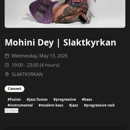
Mohini Dey | Slaktkyrkan
Wednesday, May 13, 2026
19:00
-
23:00
(
4
hours)
SLAKTKYRKAN
Concert
#
fusion
#
jazz fusion
#
progressive
#
bass
#
instrumental
#
modern bass
#
jazz
#
progressive rock
+2 more