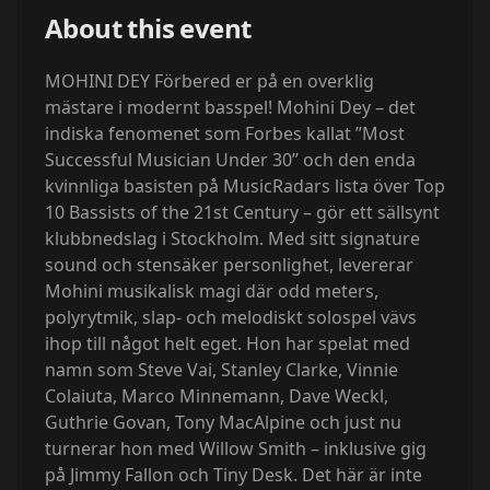
About this event
MOHINI DEY Förbered er på en overklig
mästare i modernt basspel! Mohini Dey – det
indiska fenomenet som Forbes kallat ”Most
Successful Musician Under 30” och den enda
kvinnliga basisten på MusicRadars lista över Top
10 Bassists of the 21st Century – gör ett sällsynt
klubbnedslag i Stockholm. Med sitt signature
sound och stensäker personlighet, levererar
Mohini musikalisk magi där odd meters,
polyrytmik, slap- och melodiskt solospel vävs
ihop till något helt eget. Hon har spelat med
namn som Steve Vai, Stanley Clarke, Vinnie
Colaiuta, Marco Minnemann, Dave Weckl,
Guthrie Govan, Tony MacAlpine och just nu
turnerar hon med Willow Smith – inklusive gig
på Jimmy Fallon och Tiny Desk. Det här är inte